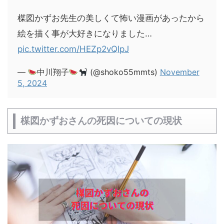
楳図かずお先生の美しくて怖い漫画があったから
絵を描く事が大好きになりました…
pic.twitter.com/HEZp2vQIpJ
—
中川翔子
(@shoko55mmts)
November
5, 2024
楳図かずおさんの死因についての現状