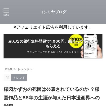
ヨシミヤブログ
※アフェリエイト広告を利用しています。
みんなの銀行無料登録で1,000円、紹介して1,000円
もらえる
キャンペーンが終わる前にもらいましょう！
HOME
>
トレンド
>
PR
トレンド
楳図かずおの死因は公表されているのか ？楳
図作品と88年の生涯が与えた日本漫画界への