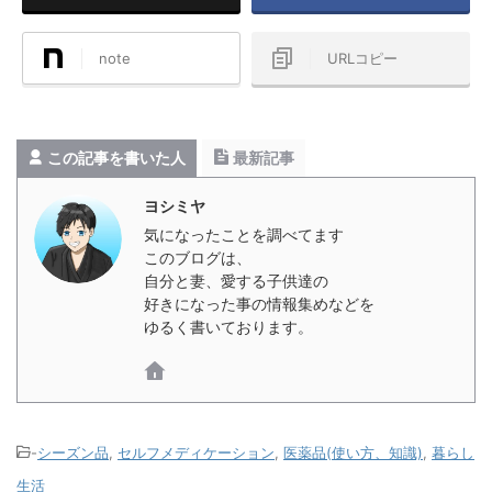
Post
Share
note
URLコピー
この記事を書いた人
最新記事
ヨシミヤ
気になったことを調べてます
このブログは、
自分と妻、愛する子供達の
好きになった事の情報集めなどを
ゆるく書いております。
-
シーズン品
,
セルフメディケーション
,
医薬品(使い方、知識)
,
暮らし