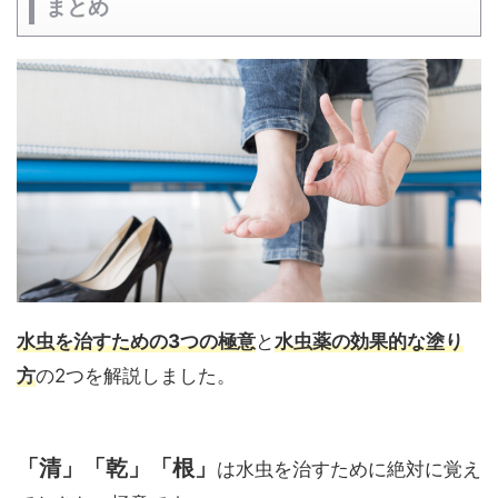
まとめ
水虫を治すための3つの極意
と
水虫薬の効果的な塗り
方
の2つを解説しました。
「清」「乾」「根」
は水虫を治すために絶対に覚え