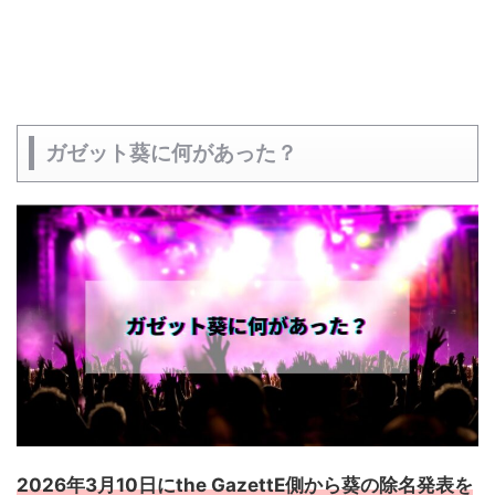
ガゼット葵に何があった？
2026年3月10日に
the GazettE
側から葵
の除名発表を