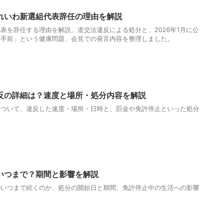
れいわ新選組代表辞任の理由を解説
表を辞任する理由を解説。道交法違反による処分と、2026年1月に公
歩手前」という健康問題、会見での発言内容を整理しました。
反の詳細は？速度と場所・処分内容を解説
について、違反した速度・場所・日時と、罰金や免許停止といった処分
いつまで？期間と影響を解説
がいつまで続くのか、処分の開始日と期間、免許停止中の生活への影響