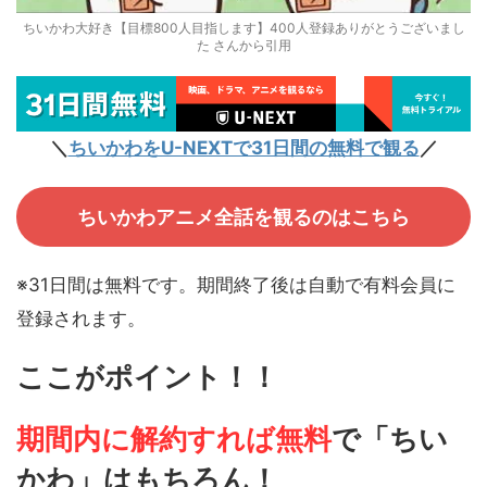
ちいかわ大好き【目標800人目指します】400人登録ありがとうございまし
た さんから引用
＼
ちいかわをU-NEXTで31日間の無料で観る
／
ちいかわアニメ全話を観るのはこちら
※31日間は無料です。期間終了後は自動で有料会員に
登録されます。
ここがポイント！！
期間内に解約すれば無料
で
「ちい
かわ」はもちろん！