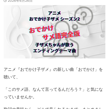
2026年6月26日
アニメ『おでかけ子ザメ』の新しい曲「おでかけ」を
聴いて、
「このサメ語、なんて言ってるんだろう？」と気にな
っていませんか。