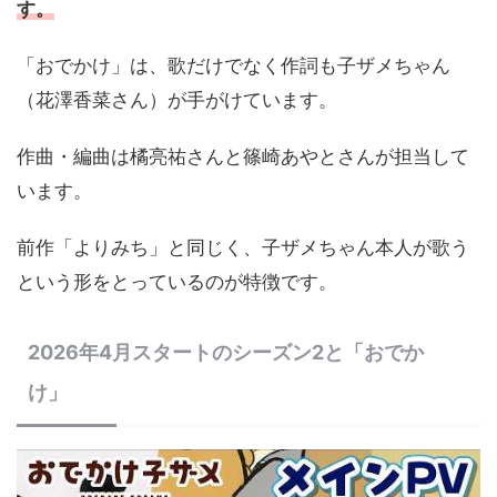
す。
「おでかけ」は、歌だけでなく作詞も子ザメちゃん
（花澤香菜さん）が手がけています。
作曲・編曲は橘亮祐さんと篠崎あやとさんが担当して
います。
前作「よりみち」と同じく、子ザメちゃん本人が歌う
という形をとっているのが特徴です。
2026年4月スタートのシーズン2と「おでか
け」