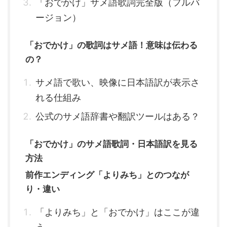
「おでかけ」サメ語歌詞完全版（フルバ
ージョン）
「おでかけ」の歌詞はサメ語！意味は伝わる
の？
サメ語で歌い、映像に日本語訳が表示さ
れる仕組み
公式のサメ語辞書や翻訳ツールはある？
「おでかけ」のサメ語歌詞・日本語訳を見る
方法
前作エンディング「よりみち」とのつなが
り・違い
「よりみち」と「おでかけ」はここが違