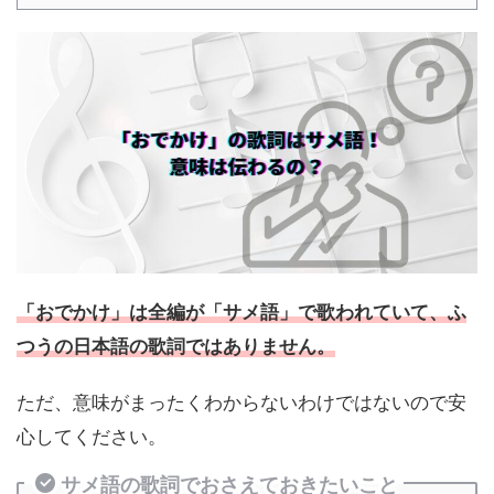
「おでかけ」は全編が「サメ語」で歌われていて、ふ
つうの日本語の歌詞ではありません。
ただ、意味がまったくわからないわけではないので安
心してください。
サメ語の歌詞でおさえておきたいこと