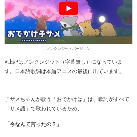
ノンクレジットバージョン
※上記はノンクレジット（字幕無し）になっていま
す。日本語歌詞は本編アニメの最後に出ています。
子ザメちゃんが歌う「おでかけは」は、歌詞がすべて
「サメ語」で歌われているため、
「今なんて言ったの？」