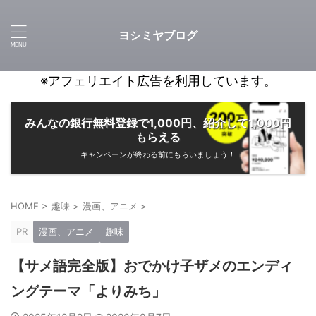
ヨシミヤブログ
※アフェリエイト広告を利用しています。
みんなの銀行無料登録で1,000円、紹介して1,000円
もらえる
キャンペーンが終わる前にもらいましょう！
HOME
>
趣味
>
漫画、アニメ
>
PR
漫画、アニメ
趣味
【サメ語完全版】おでかけ子ザメのエンディ
ングテーマ「よりみち」