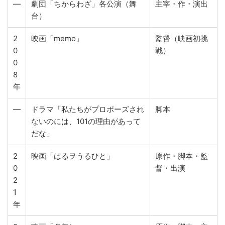
—
劇団「ちからわざ」各公演（舞
主宰・作・演出
台）
2
映画「memo」
監督（映画初挑
0
戦）
0
8
年
—
ドラマ「私たちがプロポーズされ
脚本
ないのには、101の理由があって
だな」
2
映画「はるヲうるひと」
原作・脚本・監
0
督・出演
2
1
年