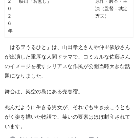
2
映画「名無し」
原作・脚本・主
0
演（監督：城定
2
秀夫）
6
年
「はるヲうるひと」は、山田孝之さんや仲里依紗さん
が出演した重厚な人間ドラマで、コミカルな佐藤さん
のイメージを覆すシリアスな作風が公開当時大きな話
題になりました。
舞台は、架空の島にある売春宿。
死んだように生きる男女が、それでも生き抜こうとも
がく姿を描いた物語で、笑いの要素はほぼ封印されて
います。