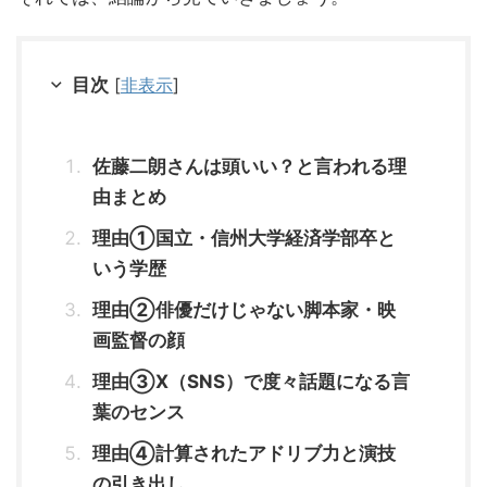
目次
[
非表示
]
佐藤二朗さんは頭いい？と言われる理
由まとめ
理由①国立・信州大学経済学部卒と
いう学歴
理由②俳優だけじゃない脚本家・映
画監督の顔
理由③X（SNS）で度々話題になる言
葉のセンス
理由④計算されたアドリブ力と演技
の引き出し