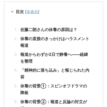
目次
[
非表示
]
佐藤二朗さんの休養の原因は？
休養の直接のきっかけはハラスメント
報道
報道からわずか2日で静養へ——経緯
を整理
「精神的に落ち込み」と報じられた内
容
休養の背景①：スピンオフドラマの
降板
休養の背景②：報道と反論の対立が