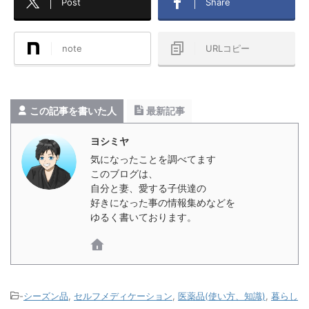
Post
Share
note
URLコピー
この記事を書いた人
最新記事
ヨシミヤ
気になったことを調べてます
このブログは、
自分と妻、愛する子供達の
好きになった事の情報集めなどを
ゆるく書いております。
-
シーズン品
,
セルフメディケーション
,
医薬品(使い方、知識)
,
暮らし