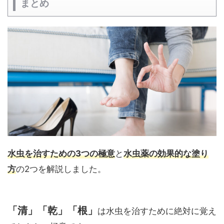
まとめ
水虫を治すための3つの極意
と
水虫薬の効果的な塗り
方
の2つを解説しました。
「清」「乾」「根」
は水虫を治すために絶対に覚え