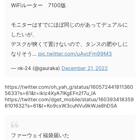
WiFiルーター 7100版
モニターはすでにほぼ同じのがあってデュアルに
したいが、
デスクが狹くて置けないので、タンスの肥やしに
なりそう…
pic.twitter.com/uAvcFm99M3
— nk-24 (@gauraka)
December 21, 2022
https://twitter.com/oh_yah_g/status/160572441811360
5633?s=61&t=ikIz4XyA7lKgEFn2f7u_lA
https://twitter.com/dget_mobile/status/160393418359
6101632?s=61&t=Ko9cxW3cuNVu9kWJe8hDSA
ファーウェイ福袋届いた