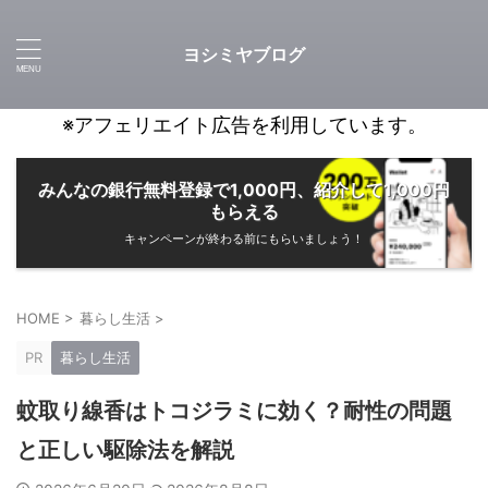
ヨシミヤブログ
※アフェリエイト広告を利用しています。
みんなの銀行無料登録で1,000円、紹介して1,000円
もらえる
キャンペーンが終わる前にもらいましょう！
HOME
>
暮らし生活
>
PR
暮らし生活
蚊取り線香はトコジラミに効く？耐性の問題
と正しい駆除法を解説